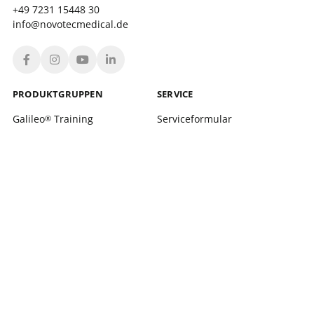
+49 7231 15448 30
info@novotecmedical.de
PRODUKT­GRUPPEN
SERVICE
Galileo
Training
Serviceformular
®
Galileo
Therapy
Standortfinder
®
xelerate
Schulungen
®
Leonardo Mechanograph
Login
®
pQCT
WIR ÜBER UNS
Firmengeschichte