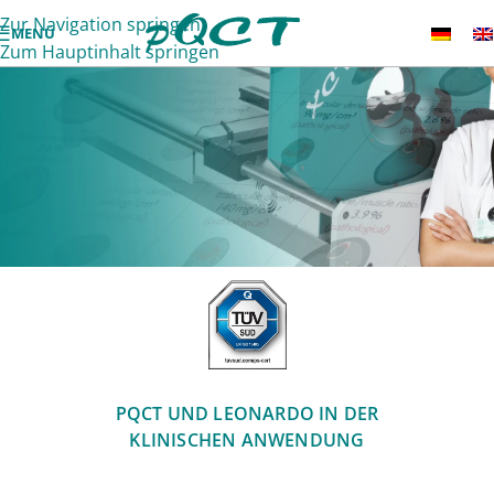
Zur Navigation springen
MENÜ
Zum Hauptinhalt springen
KLINISCHER EINSATZ
Stratec PQCT - MUSKEL- & KNOCHENDICHTE &
-GEOMETRIE
PQCT UND LEONARDO IN DER
KLINISCHEN ANWENDUNG
JETZT ANFRAGEN