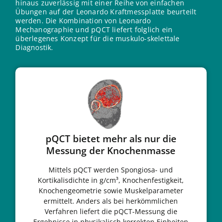
hinaus zuverlässig mit einer Reihe von einfachen
Übungen auf der Leonardo Kraftmessplatte beurteilt
werden. Die Kombination von Leonardo
Mechanographie und pQCT liefert folglich ein
überlegenes Konzept für die muskulo-skelettale
Diagnostik.
pQCT bietet mehr als nur die
Messung der Knochenmasse
Mittels pQCT werden Spongiosa- und
Kortikalisdichte in g/cm³, Knochenfestigkeit,
Knochengeometrie sowie Muskelparameter
ermittelt. Anders als bei herkömmlichen
Verfahren liefert die pQCT-Messung die
Ergebnisse in physikalisch korrekten Einheiten