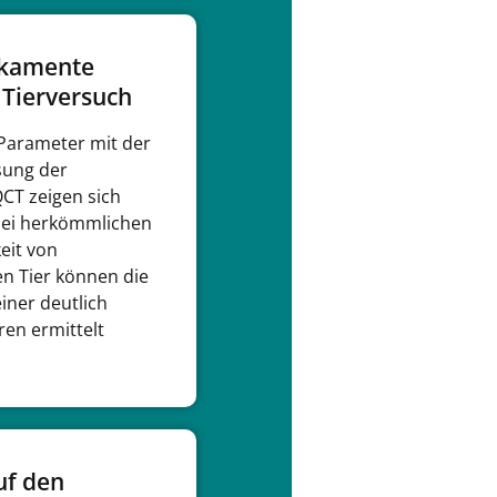
ikamente
Tierversuch
 Parameter mit der
ssung der
QCT zeigen sich
bei herkömmlichen
eit von
n Tier können die
iner deutlich
ren ermittelt
uf den