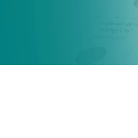
STRATEC PQCT:
AKTUELLE
FORSCHUNGSSCHWERPU
MUSKEL- & KNOCHENDICHTE & -GEOMETRIE
JETZT ANFRAGEN