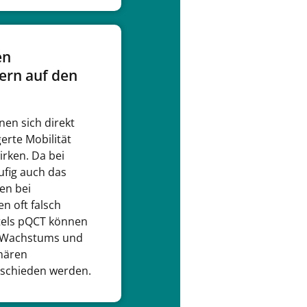
en
ern auf den
en sich direkt
gerte Mobilität
rken. Da bei
ufig auch das
en bei
 oft falsch
tels pQCT können
en Wachstums und
imären
schieden werden.