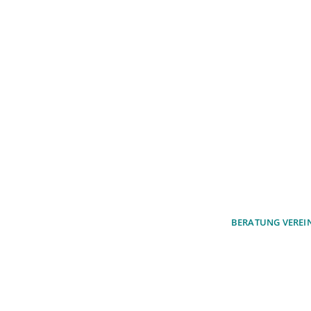
u unseren Produkten oder wollen
erwerben?
unseren Experten beraten.
BERATUNG VEREI
ach ein unverbindliches