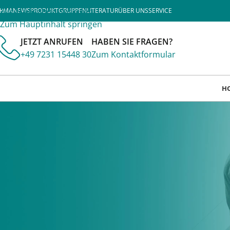
Zur Navigation springen
IRMA
NEWS
PRODUKTGRUPPEN
LITERATUR
ÜBER UNS
SERVICE
Zum Hauptinhalt springen
JETZT ANRUFEN
HABEN SIE FRAGEN?
+49 7231 15448 30
Zum Kontaktformular
H