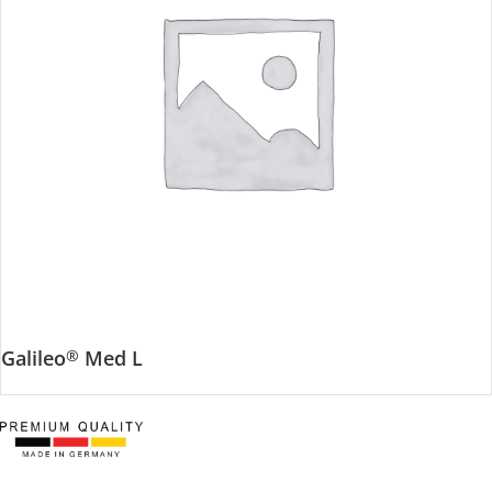
Galileo
Med L
®