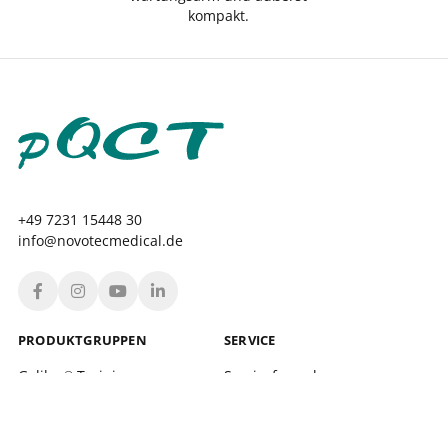
kompakt.
+49 7231 15448 30
info@novotecmedical.de
PRODUKT­GRUPPEN
SERVICE
Galileo
Training
Serviceformular
®
Galileo
Therapy
Standortfinder
®
xelerate
Schulungen
®